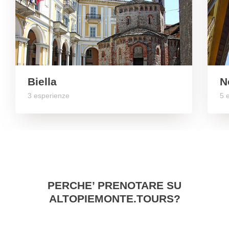
N
Biella
3 esperienze
5 
PERCHE’ PRENOTARE SU
ALTOPIEMONTE.TOURS?