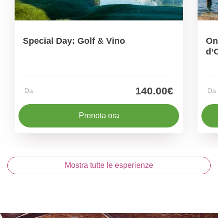
Special Day: Golf & Vino
On
d’
140.00€
Da
Da
Prenota ora
Mostra tutte le esperienze