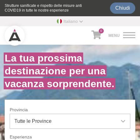
Strutture sanificate e rispetto delle misure anti
Chiudi
COVID19 in tutte le nostre esperienze
Italiano
0
La tua prossima
destinazione per
una
vacanza sorprendente.
Provincia
Esperienza