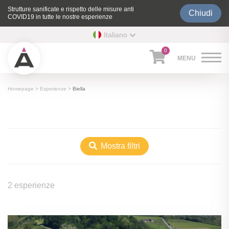
Strutture sanificate e rispetto delle misure anti
Chiudi
COVID19 in tutte le nostre esperienze
Italiano
0
Homepage
>
Esperienze
>
Biella
Mostra filtri
2 esperienze