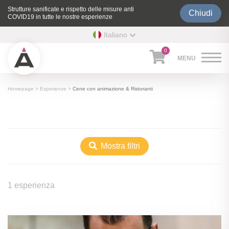
Strutture sanificate e rispetto delle misure anti
Chiudi
COVID19 in tutte le nostre esperienze
Italiano
0
Homepage
>
Esperienze
>
Cene con animazione & Ristoranti
Mostra filtri
1 esperienza