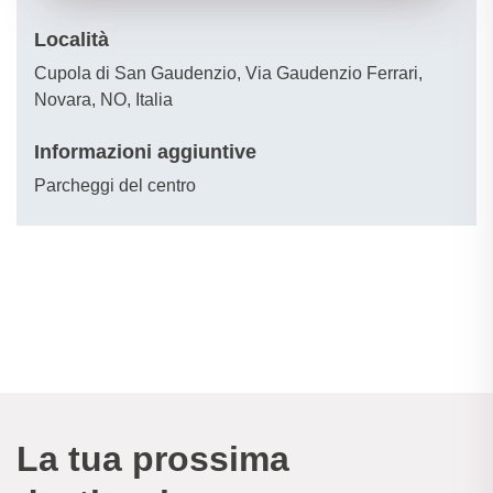
12 anni, nato per avvicinare all’attività motoria bambini e
famiglie in modo coinvolgente e gioioso. Animazione e 8
Località
macchine ludico motorie con le quali mettere in gioco
Cupola di San Gaudenzio, Via Gaudenzio Ferrari,
diverse abilità, fondamentali per la crescita dei più piccoli.
Novara, NO, Italia
L’accesso al parco è gratuito ed è consentito nei medesi
orari di apertura del centro.
Informazioni aggiuntive
Parcheggi del centro
La tua prossima