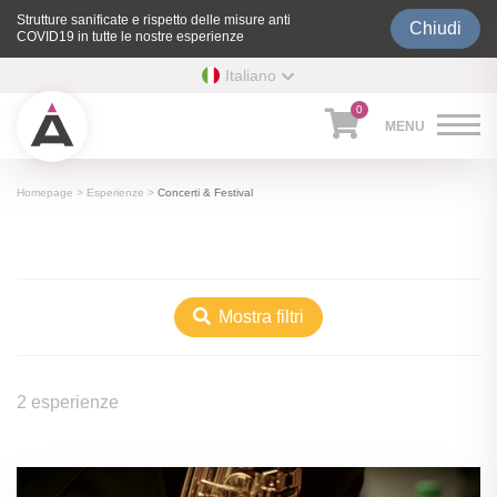
Strutture sanificate e rispetto delle misure anti
Chiudi
COVID19 in tutte le nostre esperienze
Italiano
0
Homepage
>
Esperienze
>
Concerti & Festival
Mostra filtri
2 esperienze