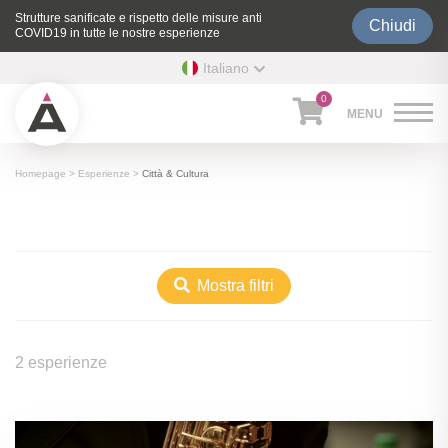
Strutture sanificate e rispetto delle misure anti
Chiudi
COVID19 in tutte le nostre esperienze
Italiano
0
Homepage
>
Esperienze
>
Città & Cultura
Mostra filtri
2 esperienze